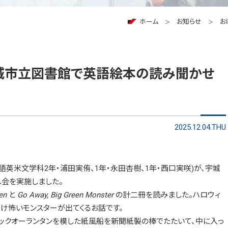
ホーム
お知らせ
お
城市立図書館で英語絵本の読み聞かせ
2025.12.04.THU
英語英米文学科2年・浦田実侑、1年・永田杏樹、1年・西口実咲)が、宇城
し会を実施しました。
en
と
Go Away, Big Green Monster
の計二冊を読みました。ハロウィ
け怖いモンスターが出てくるお話です。
ジャックオーランタンを模した紙風船を新聞紙製の棒でたたいて、中に入っ